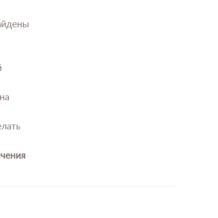
найдены
й
на
елать
ичения