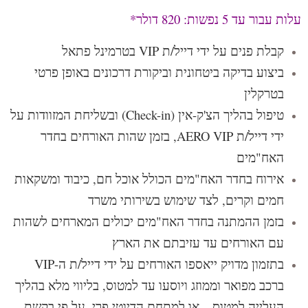
עלות עבור עד 5 נפשות: 820 דולר*
קבלת פנים על ידי דייל/ת VIP בטרמינל פתאל
ביצוע בדיקה ביטחונית וביקורת דרכונים באופן פרטי
בטרקלין
טיפול בהליך הצ'ק-אין (Check-in) ובשליחת המזוודות על
ידי דייל/ת AERO VIP, בזמן שהות האורחים בחדר
האח"מים
אירוח בחדר האח"מים הכולל אוכל חם, כיבוד ומשקאות
חמים וקרים, לצד שימוש בשירותי משרד
בזמן ההמתנה בחדר האח"מים יכולים המארחים לשהות
עם האורחים עד עזיבתם את הארץ
בתזמון מדויק ייאספו האורחים על ידי דייל/ת ה-VIP
ברכב מפואר וממוזג ויוסעו עד למטוס, בליווי מלא בהליך
העלייה למטוס – או למתחם הדיוטי פרי, על פי בקשת