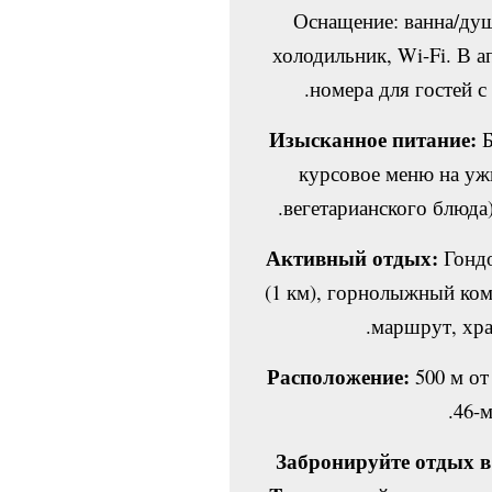
Оснащение: ванна/душ
холодильник, Wi-Fi. В а
номера для гостей 
Изысканное питание:
Б
курсовое меню на уж
вегетарианского блюда)
Активный отдых:
Гондо
(1 км), горнолыжный ко
маршрут, хра
Расположение:
500 м от
46-
Забронируйте отдых в 