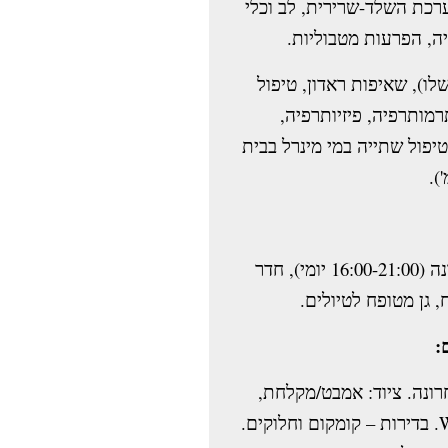
כת השלד-שרירית, לב וכלי
וגיה, הפרעות מטבוליות
לו), שאיפות ראדון, טיפול
תרמותרפיה, פיזיותרפיה
 טיפול שתייה במי מינרל בבית
בריכה מקורה (4×8 מ', 29°C), ג'קוזי, סאונה (16:00-21:00 יומי), חדר
 גן מטופח לטיולים
חרונה. ציוד: אמבט/מקלחת
טלוויזיה בלוויין, טלפון, כספת, מקרר, Wi-Fi. בדירות – קומקום וחלוקים.