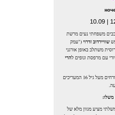
שוויירדוב זדרוי
, 
("עמק
רוסית משתלב באופן אורגני
הרי
רי עם מרפסת ונופים ל
בחירה אידיאלית לאורחים מעל גיל 16 המעריכים
עה
משלתי מציע מגוון מלא של