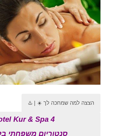
הצצה למה שמחכה לך ☀️ | ♨️
otel Kur & Spa 4
סנטוריום משפחתי בלב