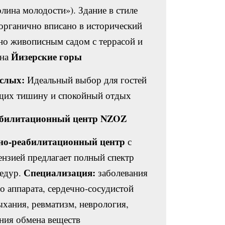
лина молодости»). Здание в стиле
органично вписано в исторический
но живописным садом с террасой и
Йизерские горы
 на
ослых:
Идеальный выбор для гостей
ящих тишину и спокойный отдых.
билитационный центр NZOZ:
но-реабилитационный центр
с
ензией предлагает полный спектр
Специализация:
цедур.
заболевания
о аппарата, сердечно-сосудистой
ыхания, ревматизм, неврология,
ия обмена веществ.