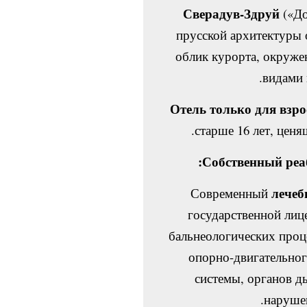
Сверадув-Здруй
(«До
прусской архитектуры 
облик курорта, окруже
.
видами
Отель только для взр
старше 16 лет, цен
Собственный реа
лечеб
Современный
государственной лиц
бальнеологических про
опорно-двигательног
системы, органов д
нарушен