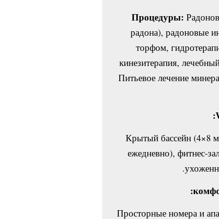
Процедуры:
Радонов
радона), радоновые и
торфом, гидротерапи
кинезитерапия, лечебны
Питьевое лечение минер
Крытый бассейн (4×8 м,
ежедневно), фитнес-зал
ухоженн
Просторные номера и апа