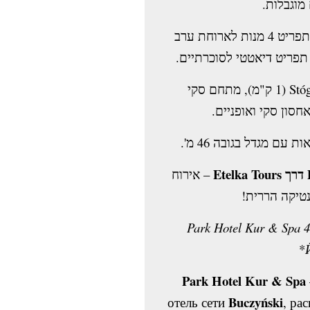
 מוגבלות
בופה עשיר בארוחת בוקר, תפריט 4 מנות לארוחת ערב
( תפריט דיאטטי לסוכרתיים
רכבל גונדולה ל-Stóg Izerski (1 ק"מ), מתחם סקי
– אירוח
מנטיקה הררית
Park Hotel Kur & Spa
*
Park Hotel Kur & Spa
Buczyński
отель сети
, ра