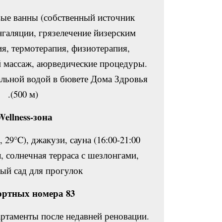
ые ванны (собственный источник
нгаляции, грязелечение йизерским
я, термотерапия, физиотерапия,
й массаж, аюрведические процедуры.
альной водой в бювете Дома Здровья
(500 м).
Wellness-зона:
 29°C), джакузи, сауна (16:00-21:00
, солнечная терраса с шезлонгами,
ый сад для прогулок.
83 комфортных номера:
ртаменты после недавней реновации.