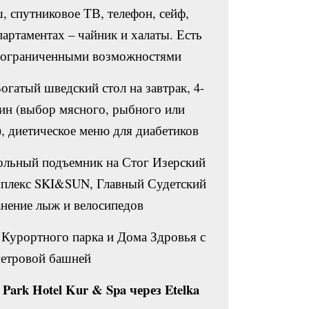
, спутниковое ТВ, телефон, сейф,
партаментах – чайник и халаты. Есть
с ограниченными возможностями.
огатый шведский стол на завтрак, 4-
ин (выбор мясного, рыбного или
, диетическое меню для диабетиков.
льный подъемник на Стог Изерский
мплекс SKI&SUN, Главный Судетский
нение лыж и велосипедов.
 Курортного парка и Дома Здровья с
метровой башней.
Park Hotel Kur & Spa через Etelka