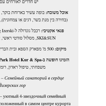
יש חדרים לאורחים עם.
אוכל משובח:
בחירה בין מנת בשר, דגים או צמחונית),.
פנאי אקטיבי:
SKI&SUN, מסלול סודטי ראשי, אחסון סקי ואופניים.
מיקום:
500 מ' מפארק הספא ובית הבריאות עם מגדל בגובה 46 מ'.
הזמינו חופשה ב-Park Hotel Kur & Spa דרך Etelka Tours
משפחתי, טיפול ראדון, רו!
 4 – Семейный санаторий в сердце
Йизерских гор
– уютный 4-звездочный семейный
сположенный в самом центре курорта