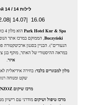
לילות 14 / ночей 14
16.06 |14.07 |12.08 | 10.09
Park Hotel Kur & Spa
הוא מלון 4 כוכבים משפחתי נעים מרשת
Buczyński
הממוקם במרכז אתר הנופש
הנעורים"). הבניין בסגנון ארכיטקטורה פ
במראה ההיסטורי של האתר, מוקף בגן ציו
איזר
.
מלון למבוגרים בלבד:
שקט ומנוחה רגו.
מרכז שיקום NZOZ משלו:
מרכז טיפול ושיקום
מודרני עם רישיון מ