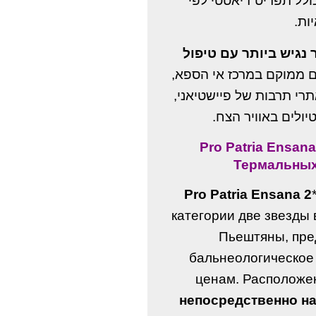
ולל תפריט דיאטטי לפי
יות
 נגיש ביותר עם טיפול
. ם ממוקם במרכז אי הספא
תרי תרבות של פיישטיאני
ולים באוויר הצח
Pro Patria Ensan
Термальных
Pro Patria Ensana 2
категории две звезды
Пьештяны, пре
бальнеологическое
ценам. Расположе
непосредственно н