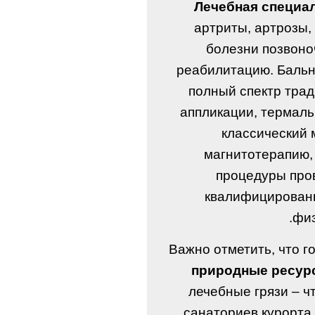
Лечебная специа
артриты, артрозы,
болезни позвоно
реабилитацию. Бальн
полный спектр тра
аппликации, термал
классический 
магнитотерапию,
процедуры про
квалифицированн
физ
Важно отметить, что г
природные ресур
лечебные грязи – ч
санаториев курорта.