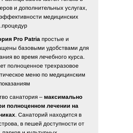
еров и дополнительных услугах,
и эффективности медицинских
процедур.
рия Pro Patria
простые и
ащены базовыми удобствами для
ния во время лечебного курса.
ает полноценное трехразовое
етическое меню по медицинским
показаниям.
тво санатория –
максимально
ри полноценном лечении на
никах
. Санаторий находится в
строва, в пешей доступности от
 парков и культурных