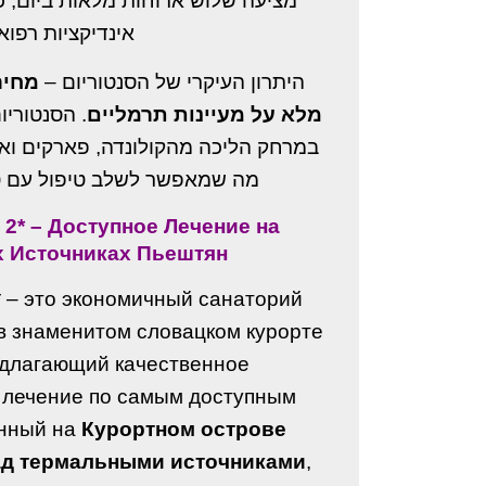
מציעה שלוש ארוחות מלאות ביום, כ
אינדיקציות רפוא.
היתרון העיקרי של הסנטוריום –
מחיר
מלא על מעיינות תרמליים
הסנטוריו,
במרחק הליכה מהקולונדה, פארקים וא,
מה שמאפשר לשלב טיפול עם טי.
a 2* – Доступное Лечение на
 Источниках Пьештян
* – это экономичный санаторий
 в знаменитом словацком курорте
длагающий качественное
 лечение по самым доступным
нный на
Курортном острове
ад термальными источниками
,