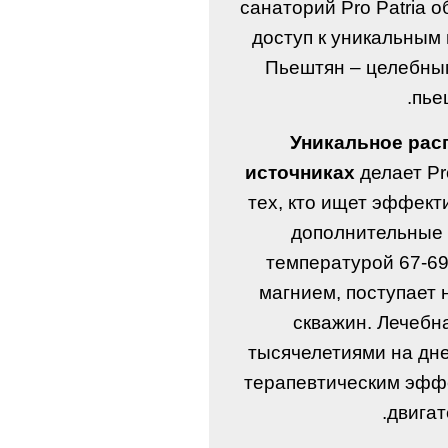
санаторий Pro Patria 
доступ к уникальным
Пьештян – целебны
пье
Уникальное рас
источниках
делает Pr
тех, кто ищет эффект
дополнительные 
температурой 67-69
магнием, поступает
скважин. Лечебн
тысячелетиями на дне
терапевтическим эфф
двигат