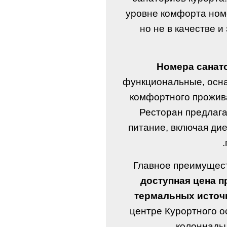
уровне комфорта ном
но не в качестве 
Номера санато
функциональные, осн
комфортного прожива
Ресторан предлаг
питание, включая ди
Главное преимущес
доступная цена п
термальных источ
центре Курортного о
колоннады,