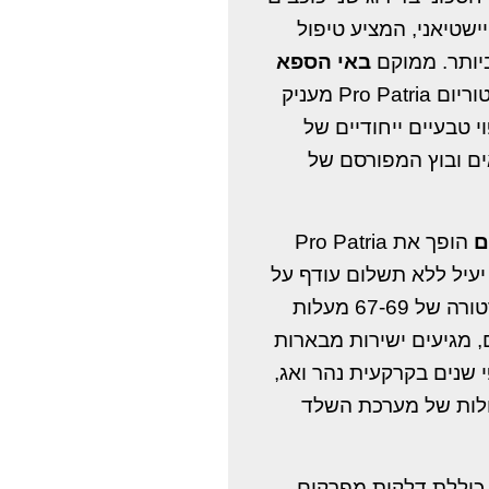
שטיאני, המציע טיפול
ביותר. ממוקם
באי הספא
, סנטוריום Pro Patria מעניק
 טבעיים ייחודיים של
ים ובוץ המפורסם של
ם
הופך את Pro Patria
עיל ללא תשלום עודף על
נוחות נוספת. מים תרמליים בטמפרטורה של 67-69 מעלות
ם, מגיעים ישירות מבארות
י שנים בקרקעית נהר ואג
לות של מערכת השלד
כוללת דלקות מפרקים