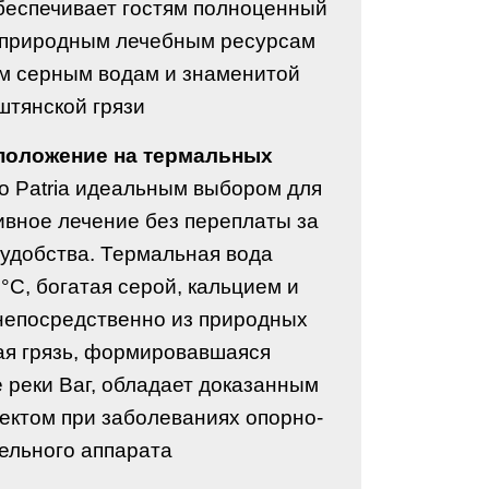
обеспечивает гостям полноценный
 природным лечебным ресурсам
м серным водам и знаменитой
штянской грязи.
положение на термальных
o Patria идеальным выбором для
ивное лечение без переплаты за
удобства. Термальная вода
°C, богатая серой, кальцием и
 непосредственно из природных
ая грязь, формировавшаяся
 реки Ваг, обладает доказанным
ектом при заболеваниях опорно-
ельного аппарата.