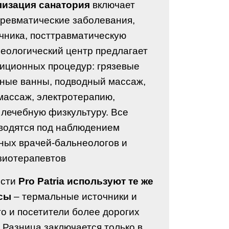
лизация санатория
включает
 ревматические заболевания,
чника, посттравматическую
еологический центр предлагает
диционных процедур: грязевые
ьные ванны, подводный массаж,
массаж, электротерапию,
 лечебную физкультуру. Все
водятся под наблюдением
ых врачей-бальнеологов и
иотерапевтов.
ости
Pro Patria используют те же
сы
– термальные источники и
то и посетители более дорогих
 Разница заключается только в