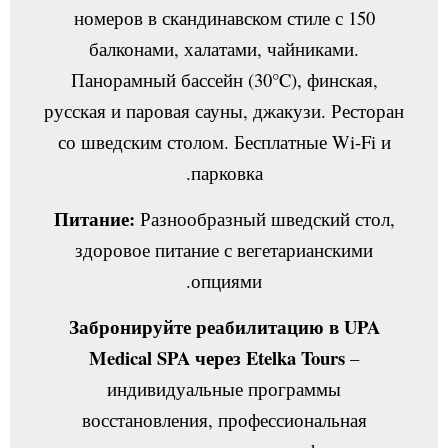
150 номеров в скандинавском стиле с
балконами, халатами, чайниками.
Панорамный бассейн (30°C), финская,
русская и паровая сауны, джакузи. Ресторан
со шведским столом. Бесплатные Wi-Fi и
парковка.
Питание:
Разнообразный шведский стол,
здоровое питание с вегетарианскими
опциями.
Забронируйте реабилитацию в UPA
Medical SPA через Etelka Tours
–
индивидуальные программы
восстановления, профессиональная