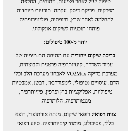
טיפול יעיל לאחר פציעות, ניתוחים, החלפת
מפרקים, פריקת דיסק, עקמת. תוכניות מיוחדות
להחלמה לאחר שבץ, מיופתיה, פולינוירופתיה.
פותחו תוכניות לשיקום אונקולוגי.
יותר מ-100 טיפולים:
בריכת שיקום ייחודית
עם מתיחה תת-מימית של
עמוד השדרה, קינזיותרפיה פרטנית וקבוצתית,
מערכת בדיקה VO2Max לאבחון מערכת הלב וכלי
הדם. עיסויים (טיפולי, לימפודרנאז', דבש), אמבטיות
טיפוליות, אפליקציות בוץ ופרפין, פיזיותרפיה,
מגנטותרפיה, הלותרפיה.
צוות רפואי:
רופאי שיקום, מנתח אורתופדי, רופא
כללי, פסיכולוג, מומחי קינזיותרפיה. סיוע רפואי