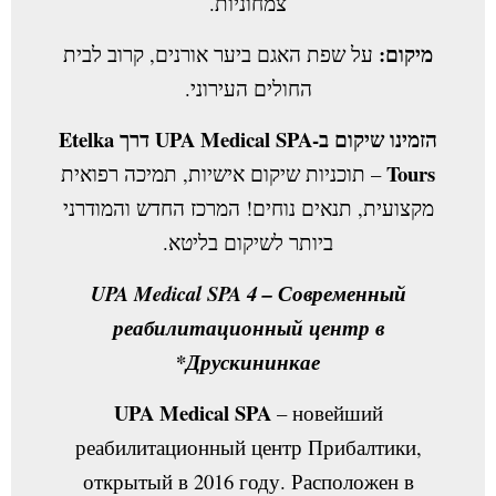
צמחוניות.
מיקום:
על שפת האגם ביער אורנים, קרוב לבית
החולים העירוני.
הזמינו שיקום ב-UPA Medical SPA דרך Etelka
Tours
– תוכניות שיקום אישיות, תמיכה רפואית
מקצועית, תנאים נוחים! המרכז החדש והמודרני
ביותר לשיקום בליטא.
UPA Medical SPA 4 – Современный
реабилитационный центр в
*
Друскининкае
UPA Medical SPA
– новейший
реабилитационный центр Прибалтики,
открытый в 2016 году. Расположен в