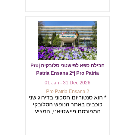
חבילת ספא לפישטני סלובקיה |Pro
Patria Ensana 2*| Pro Patria
01 Jan - 31 Dec 2026
Pro Patria Ensana 2
* הוא סנטוריום חסכוני בדירוג שני
כוכבים באתר הנופש הסלובקי
המפורסם פיישטיאני, המציע
טיפול בלניאולוגי איכותי במחירים
הנגישים ביותר. ממוקם
באי הספא ישירות מעל מעיינות