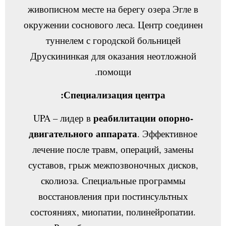
живописном месте на берегу озера Эгле в
окружении соснового леса. Центр соединен
туннелем с городской больницей
Друскининкая для оказания неотложной
помощи.
Специализация центра:
реабилитации опорно-
UPA – лидер в
двигательного аппарата
. Эффективное
лечение после травм, операций, замены
суставов, грыж межпозвоночных дисков,
сколиоза. Специальные программы
восстановления при постинсультных
состояниях, миопатии, полинейропатии.