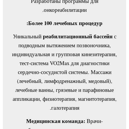
Разработаны программы для
онкореабилитации.
Более 100 лечебных процедур:
реабилитационный бассейн
Уникальный
с
подводным вытяжением позвоночника,
индивидуальная и групповая кинезитерапия,
тест-система VO2Max для диагностики
сердечно-сосудистой системы. Массажи
(лечебный, лимфодренажный, медовый),
лечебные ванны, грязевые и парафиновые
аппликации, физиотерапия, магнитотерапия,
галотерапия.
Медицинская команда:
Врачи-