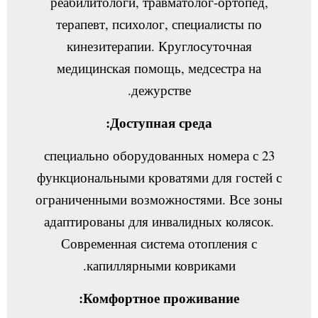
реабилитологи, травматолог-ортопед,
терапевт, психолог, специалисты по
кинезитерапии. Круглосуточная
медицинская помощь, медсестра на
дежурстве.
Доступная среда:
23 специально оборудованных номера с
функциональными кроватями для гостей с
ограниченными возможностями. Все зоны
адаптированы для инвалидных колясок.
Современная система отопления с
капиллярными ковриками.
Комфортное проживание: